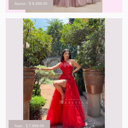
Alycce
-
$ 9,399.00
Yoali
-
$ 7,999.00