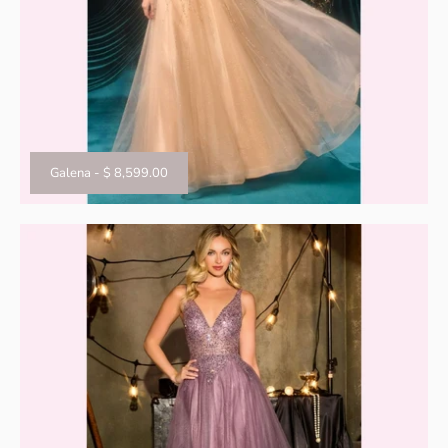
Galena
-
$ 8,599.00