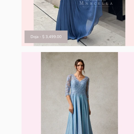
Doja
-
$ 3,499.00