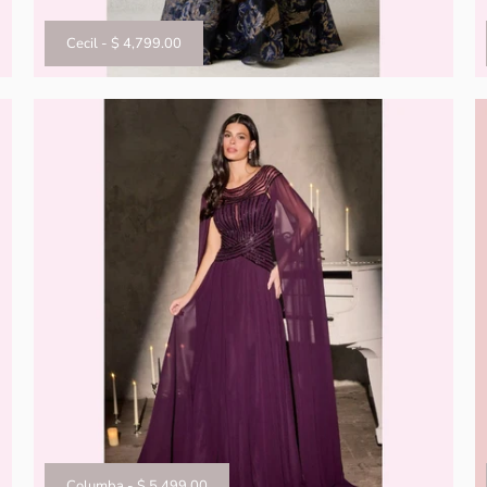
Cecil
-
$ 4,799.00
Columba
-
$ 5,499.00