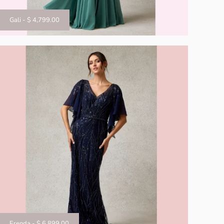
Gali
-
$ 4,799.00
Erenda
-
$ 6,899.00