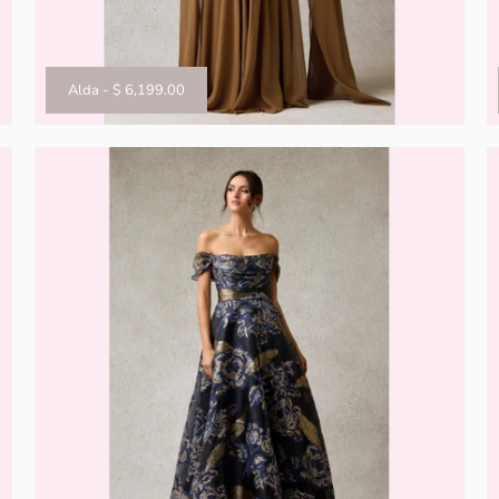
Alda
-
$ 6,199.00