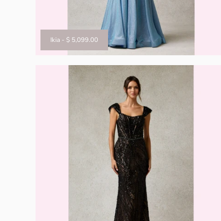
Ikia
-
$ 5,099.00