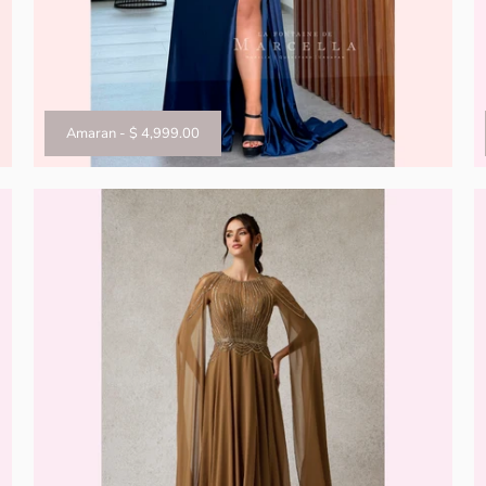
Amaran
-
$ 4,999.00