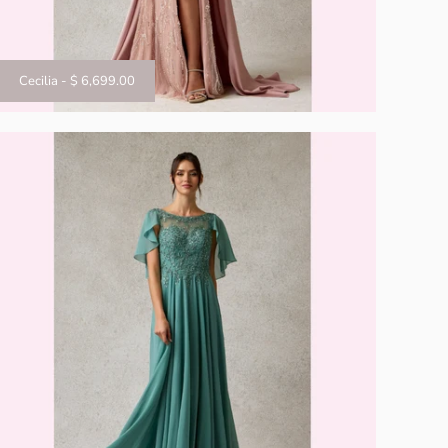
Cecilia
-
$ 6,699.00