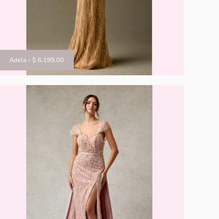
Adela
-
$ 6,199.00