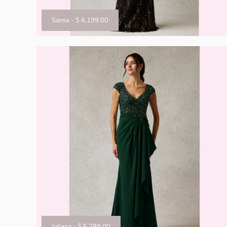
Sansa
-
$ 6,199.00
Juliana
-
$ 5,799.00