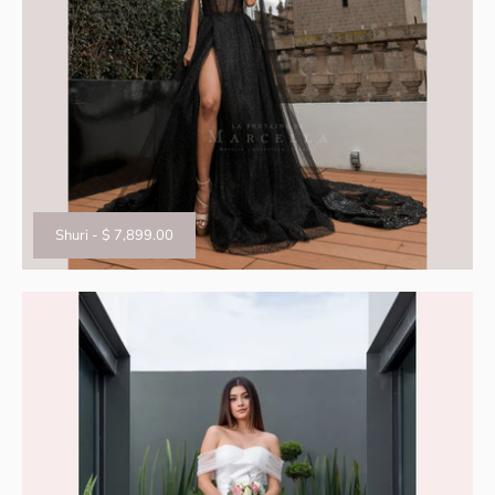
Shuri
-
$ 7,899.00