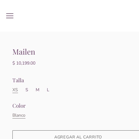
Mailen
$ 10,199.00
Talla
XS
S
M
L
Color
Blanco