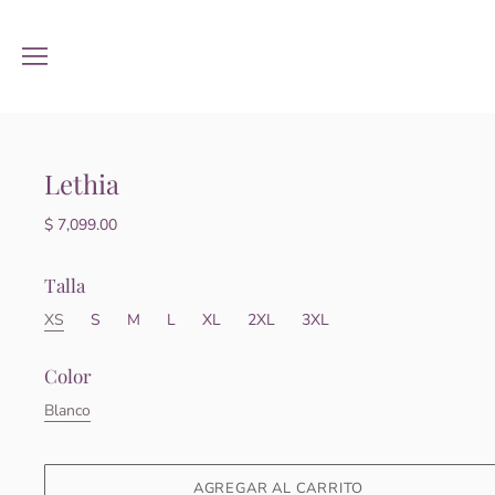
Lethia
$ 7,099.00
Talla
XS
S
M
L
XL
2XL
3XL
Color
Blanco