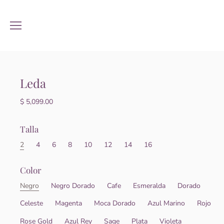
Leda
$ 5,099.00
Talla
2
4
6
8
10
12
14
16
Color
Negro
Negro Dorado
Cafe
Esmeralda
Dorado
Celeste
Magenta
Moca Dorado
Azul Marino
Rojo
Rose Gold
Azul Rey
Sage
Plata
Violeta