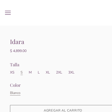
Idara
$ 4,899.00
Talla
XS
S
M
L
XL
2XL
3XL
Color
Blanco