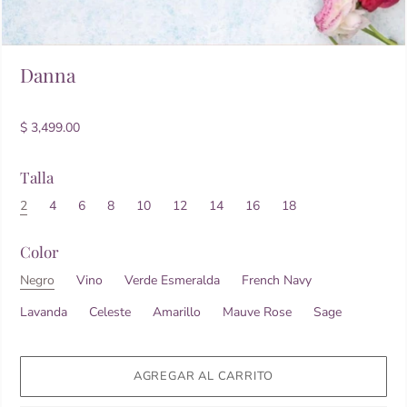
Danna
$ 3,499.00
Talla
2
4
6
8
10
12
14
16
18
Color
Negro
Vino
Verde Esmeralda
French Navy
Lavanda
Celeste
Amarillo
Mauve Rose
Sage