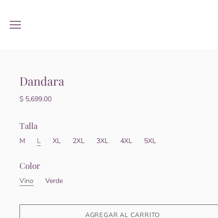
Dandara
$ 5,699.00
Talla
M
L
XL
2XL
3XL
4XL
5XL
Color
Vino
Verde