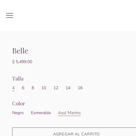
Belle
$ 5,499.00
Talla
4
6
8
10
12
14
16
Color
Negro
Esmeralda
Azul Marino