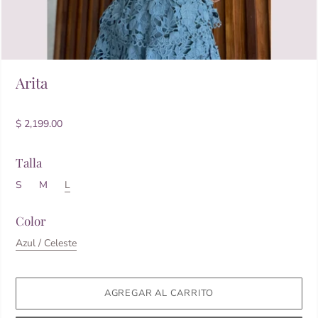
Arita
$ 2,199.00
Talla
S
M
L
Color
Azul / Celeste