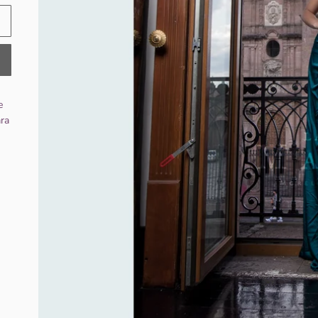
e
ara