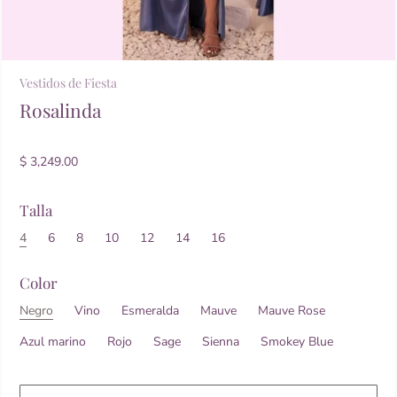
Vestidos de Fiesta
Rosalinda
$ 3,249.00
Talla
4
6
8
10
12
14
16
Color
Negro
Vino
Esmeralda
Mauve
Mauve Rose
Azul marino
Rojo
Sage
Sienna
Smokey Blue